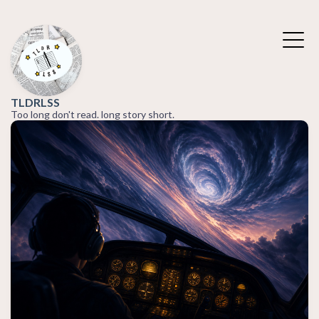
TLDRLSS
Too long don't read. long story short.