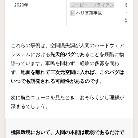
2020年
雲中
コービー・ブライアン
った
ヘリ墜落事故
ト
調
これらの事例は、空間識失調が人間のハードウェア
システムにおける
先天的バグ
であることを残酷に物
語っています。軍民を問わず、経験の多寡を問わ
ず、
地面を離れて三次元空間に入れば、このバグは
いつでも誘発される可能性があるのです
。
次に航空ニュースを見たとき、おそらく少し理解が
深まるでしょう。
極限環境において、人間の本能は脆弱であるだけで