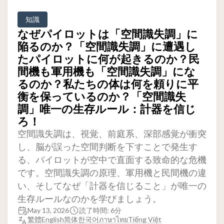
知識
なぜパイロットは「空間識失調」に
陥るのか？「空間識失調」に遭遇し
たパイロットに何が起きるのか？民
間機も軍用機も「空間識失調」にな
るのか？私たちの体は何を頼りに平
衡を保っているのか？「空間識失
調」唯一の生存ルール：計器を信じ
ろ！
空間識失調は、視覚、前庭系、深部感覚が衝突
し、脳が誤った空間判断を下すことで発生す
る、パイロットが空中で直面する致命的な危機
です。空間識失調の原理、軍用機と民間機の違
い、そしてなぜ「計器を信じること」が唯一の
生存ルールなのかを学びましょう。
May 13, 2026
読了時間: 6分
繁體
English
简体
한국어
ภาษาไทย
Tiếng Việt