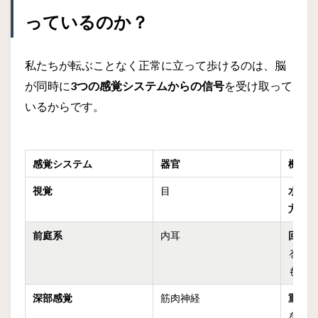
っているのか？
私たちが転ぶことなく正常に立って歩けるのは、脳
が同時に
3つの感覚システムからの信号
を受け取って
いるからです。
感覚システム
器官
機能
視覚
目
水平
方位
前庭系
内耳
回転
る、
もの
深部感覚
筋肉神経
重力
を閉