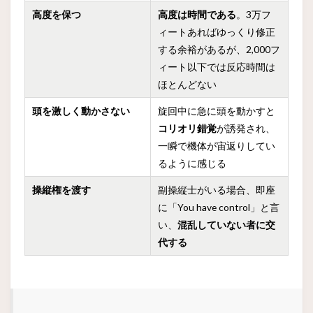
高度を保つ
高度は時間である
。3万フ
ィートあればゆっくり修正
する余裕があるが、2,000フ
ィート以下では反応時間は
ほとんどない
頭を激しく動かさない
旋回中に急に頭を動かすと
コリオリ錯覚
が誘発され、
一瞬で機体が宙返りしてい
るように感じる
操縦権を渡す
副操縦士がいる場合、即座
に「You have control」と言
い、
混乱していない者に交
代する