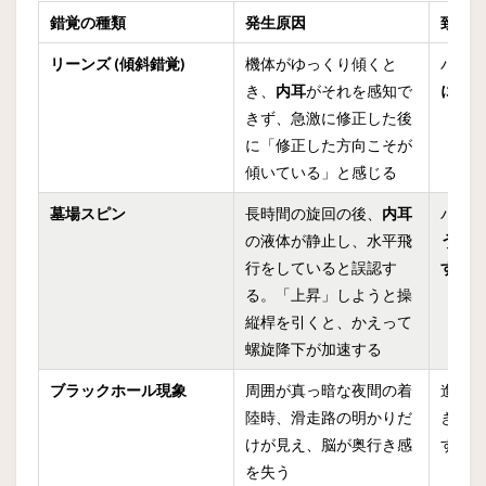
錯覚の種類
発生原因
致命
リーンズ (傾斜錯覚)
機体がゆっくり傾くと
パイ
き、
内耳
がそれを感知で
に修
きず、急激に修正した後
に「修正した方向こそが
傾いている」と感じる
墓場スピン
長時間の旋回の後、
内耳
パイ
の液体が静止し、水平飛
うち
行をしていると誤認す
する
る。「上昇」しようと操
縦桿を引くと、かえって
螺旋降下が加速する
ブラックホール現象
周囲が真っ暗な夜間の着
進入
陸時、滑走路の明かりだ
ぎ、
けが見え、脳が奥行き感
する
を失う