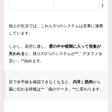
置が
地上の生活では、これら3つのシステムは見事に連携
しています。
しかし、高空に達し、
雲の中や暗闇に入って視覚が
失われる
と、残りの2つのシステムが**「デタラメを
言い」**始めます。
目で水平線を確認できなくなると、
内耳
と
筋肉
から
脳に伝わる情報は**「偽のデータ」**に変わります。