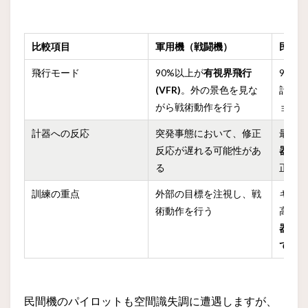
比較項目
軍用機（戦闘機）
民間
飛行モード
90%以上が
有視界飛行
99%
(VFR)
。外の景色を見な
計器
がら戦術動作を行う
ョン
計器への反応
突発事態において、修正
最初の
反応が遅れる可能性があ
器に
る
正す
訓練の重点
外部の目標を注視し、戦
キャ
術動作を行う
高度
器へ
てい
民間機のパイロットも空間識失調に遭遇しますが、