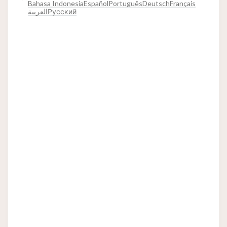
Bahasa Indonesia
Español
Português
Deutsch
Français
العربية
Русский