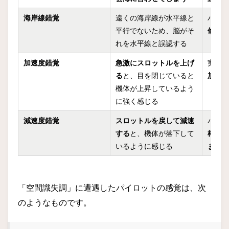
海岸線錯覚
遠くの海岸線が水平線と
パイ
平行でないため、脳がそ
修正
れを水平線と誤認する
加速度錯覚
急激にスロットルを上げ
実際
る
と、目を閉じていると
加速
機体が上昇しているよう
に強く感じる
減速度錯覚
スロットルを戻して減速
パイ
する
と、機体が落下して
桿を
いるように感じる
まう
「空間識失調」に遭遇したパイロットの感覚は、次
のようなものです。