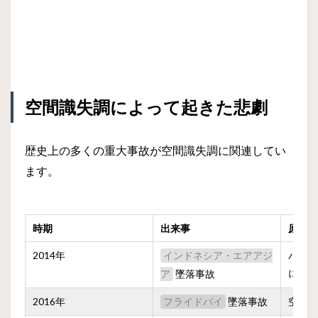
空間識失調によって起きた悲劇
歴史上の多くの重大事故が空間識失調に関連してい
ます。
時期
出来事
原因
2014年
パイ
インドネシア・エアアジ
によ
墜落事故
ア
2016年
墜落事故
空間
フライドバイ