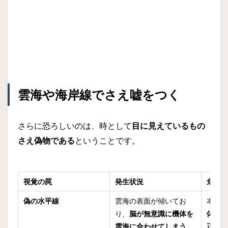
雲海や海岸線でさえ嘘をつく
さらに恐ろしいのは、時として
目に見えているもの
さえ偽物である
ということです。
視覚の罠
発生状況
危険
偽の水平線
雲海の表面が傾いてお
本来
り、
脳が無意識に機体を
体が
雲海に合わせてしまう
正」