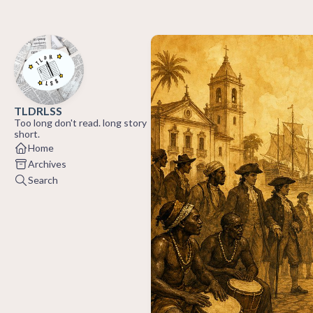
TLDRLSS
Too long don't read. long story
short.
Home
Archives
Search