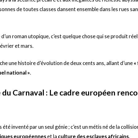
rsonnes de toutes classes dansent ensemble dans les rues sa
e d’un roman utopique, c’est quelque chose qui se produit rée
évrier et mars.
ache une histoire d’évolution de deux cents ans, allant d’une
«
el national »
.
e du Carnaval : Le cadre européen renc
 été inventé par un seul génie ; c’est un métis né de la collisi
liques européennes
et la
culture des esclaves africains
.