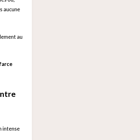
ns aucune
llement au
 farce
ontre
on intense