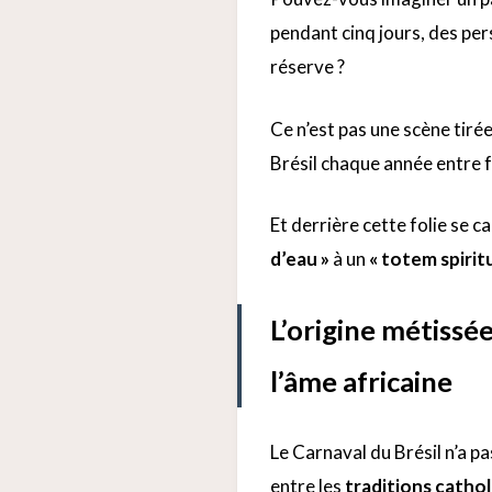
pendant cinq jours, des pe
réserve ?
Ce n’est pas une scène tiré
Brésil chaque année entre f
Et derrière cette folie se c
d’eau »
à un
« totem spiritu
L’origine métissé
l’âme africaine
Le Carnaval du Brésil n’a pas
entre les
traditions catho