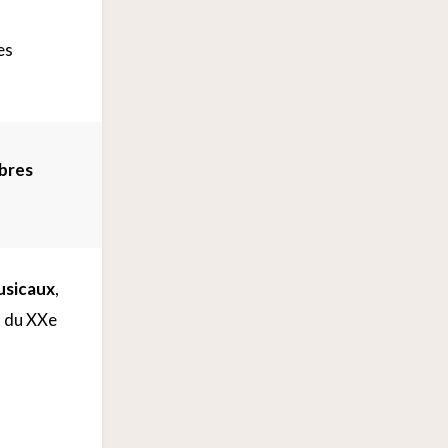
es
ibres
musicaux
,
t du XXe