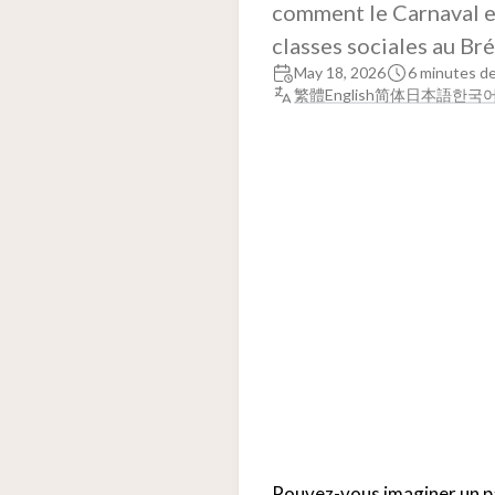
comment le Carnaval es
classes sociales au Bré
May 18, 2026
6 minutes de
繁體
English
简体
日本語
한국
Pouvez-vous imaginer un pay