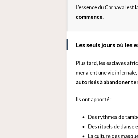
L’essence du Carnaval est
l
commence
.
Les seuls jours où les
Plus tard, les esclaves afri
menaient une vie infernale,
autorisés à abandoner te
Ils ont apporté :
Des rythmes de tambou
Des rituels de danse e
La culture des masques