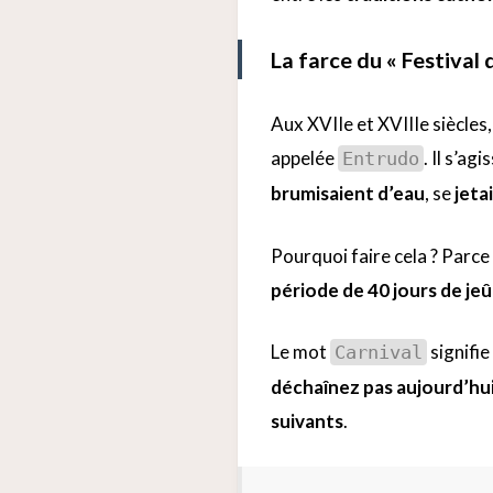
La farce du « Festival 
Aux XVIIe et XVIIIe siècles
appelée
. Il s’ag
Entrudo
brumisaient d’eau
, se
jeta
Pourquoi faire cela ? Parc
période de 40 jours de je
Le mot
signifie
Carnival
déchaînez pas aujourd’hui,
suivants
.