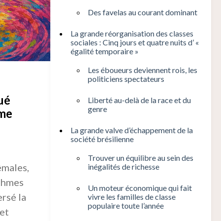
Des favelas au courant dominant
La grande réorganisation des classes
sociales : Cinq jours et quatre nuits d’ «
égalité temporaire »
Les éboueurs deviennent rois, les
politiciens spectateurs
ué
Liberté au-delà de la race et du
genre
âme
La grande valve d’échappement de la
société brésilienne
Trouver un équilibre au sein des
êmales,
inégalités de richesse
ythmes
Un moteur économique qui fait
rsé la
vivre les familles de classe
populaire toute l’année
 et