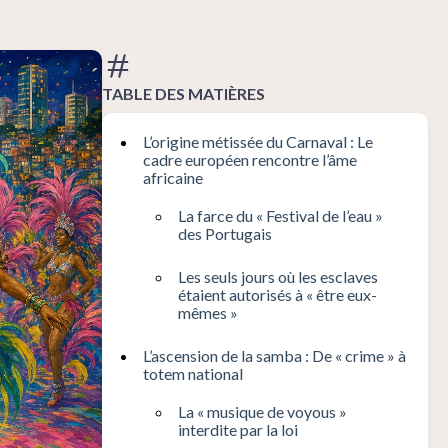
TABLE DES MATIÈRES
L’origine métissée du Carnaval : Le
cadre européen rencontre l’âme
africaine
La farce du « Festival de l’eau »
des Portugais
Les seuls jours où les esclaves
étaient autorisés à « être eux-
mêmes »
L’ascension de la samba : De « crime » à
totem national
La « musique de voyous »
interdite par la loi