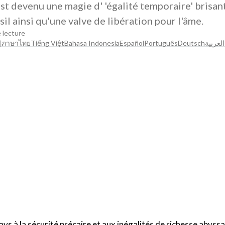
t devenu une magie d' 'égalité temporaire' brisant
sil ainsi qu'une valve de libération pour l'âme.
 lecture
어
ภาษาไทย
Tiếng Việt
Bahasa Indonesia
Español
Português
Deutsch
العربية
s à la sécurité précaire et aux inégalités de richesse abyssa