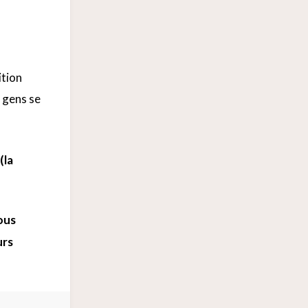
ition
 gens se
(la
ous
urs