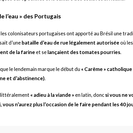
de l’eau » des Portugais
, les colonisateurs portugaises ont apporté au Brésil une trad
issait d’une
bataille d’eau de rue légalement autorisée
où les
ient de la farine
et se
lançaient des tomates pourries
.
e que le lendemain marque le début du
« Carême » catholique 
ûne et d’abstinence)
.
 littéralement
« adieu à la viande »
en latin, donc
si vous ne v
 vous n’aurez plus l’occasion de le faire pendant les 40 jo