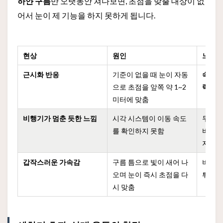
하얀 구름
만 오랫동안 쳐다보면, 초점을 맞출 대상이 없
어서 눈이 제 기능을 하지 못하게 됩니다.
현상
원인
느끼는
근시화 반응
기준이 없을 때 눈이 자동
속도와
으로 초점을 앞쪽 약 1~2
력 상
미터에 맞춤
비행기가 멈춘 듯한 느낌
시각 시스템이 이동 속도
두꺼운
를 확인하지 못함
비행기
지 않는
갑작스러운 가속감
구름 틈으로 빛이 새어 나
비행기
오며 눈이 즉시 초점을 다
튀어나
시 맞춤