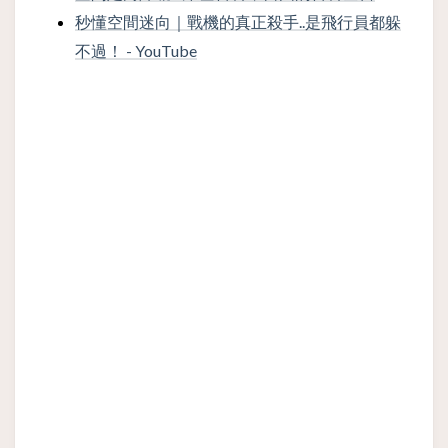
秒懂空間迷向｜戰機的真正殺手..是飛行員都躲
不過！ - YouTube