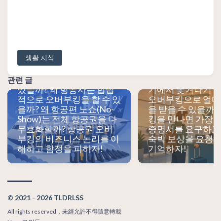
생활 지식
오버부킹으로 탑승
면 어떻게 해야 할까
항공권을 사면 항상 자리가
가 항공권이 가장 
관련 글
있을까? 왜 항공사는 합법
기에서 쫓겨나기 
적으로 오버부킹을 할 수 있
오버부킹으로 얼마
을까? 왜 항공편 노쇼(No-
을 받을 수 있을까?
Show)는 전체 항공권을 다
킹을 만나면 가장 
무효화할까? 항공권 오버
증명서를 요구하고 
부킹의 비즈니스 논리를 이
숙박 보상을 요청하
해하고 함정을 피하자!
기억하자!
© 2021 - 2026 TLDRLSS
All rights reserved，未經允許不得隨意轉載