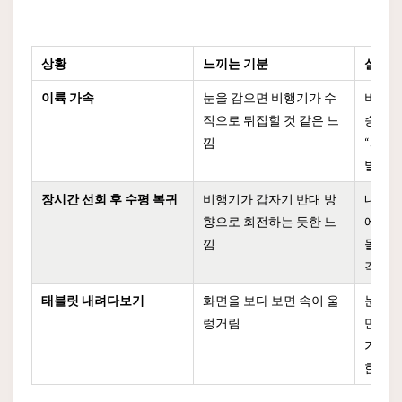
상황
느끼는 기분
실제 
이륙 가속
눈을 감으면 비행기가 수
비행기
직으로 뒤집힐 것 같은 느
승 가
낌
“과도
발함
장시간 선회 후 수평 복귀
비행기가 갑자기 반대 방
내이의
향으로 회전하는 듯한 느
에 적
낌
돌아올 
각을 
태블릿 내려다보기
화면을 보다 보면 속이 울
눈은 
렁거림
만 몸은
가 이
함